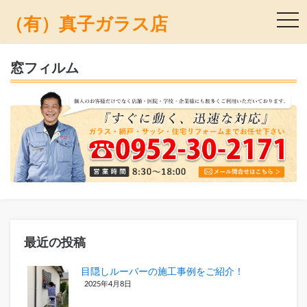
togg
（有）真子ガラス店
navi
窓フィルム
最近の投稿
目隠しルーバーの施工事例をご紹介！
2025年4月8日